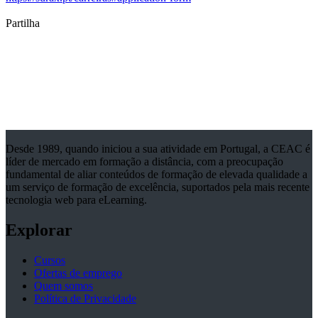
Partilha
Desde 1989, quando iniciou a sua atividade em Portugal, a CEAC é
líder de mercado em formação a distância, com a preocupação
fundamental de aliar conteúdos de formação de elevada qualidade a
um serviço de formação de excelência, suportados pela mais recente
tecnologia web para eLearning.
Explorar
Cursos
Ofertas de emprego
Quem somos
Política de Privacidade