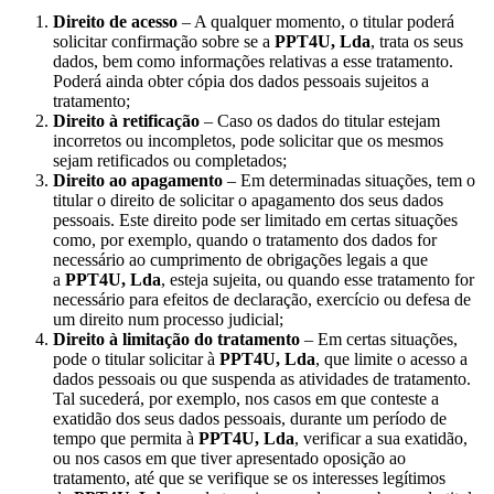
Direito de acesso
– A qualquer momento, o titular poderá
solicitar confirmação sobre se a
PPT4U, Lda
, trata os seus
dados, bem como informações relativas a esse tratamento.
Poderá ainda obter cópia dos dados pessoais sujeitos a
tratamento;
Direito à retificação
– Caso os dados do titular estejam
incorretos ou incompletos, pode solicitar que os mesmos
sejam retificados ou completados;
Direito ao apagamento
– Em determinadas situações, tem o
titular o direito de solicitar o apagamento dos seus dados
pessoais. Este direito pode ser limitado em certas situações
como, por exemplo, quando o tratamento dos dados for
necessário ao cumprimento de obrigações legais a que
a
PPT4U, Lda
, esteja sujeita, ou quando esse tratamento for
necessário para efeitos de declaração, exercício ou defesa de
um direito num processo judicial;
Direito à limitação do tratamento
– Em certas situações,
pode o titular solicitar à
PPT4U, Lda
, que limite o acesso a
dados pessoais ou que suspenda as atividades de tratamento.
Tal sucederá, por exemplo, nos casos em que conteste a
exatidão dos seus dados pessoais, durante um período de
tempo que permita à
PPT4U, Lda
, verificar a sua exatidão,
ou nos casos em que tiver apresentado oposição ao
tratamento, até que se verifique se os interesses legítimos