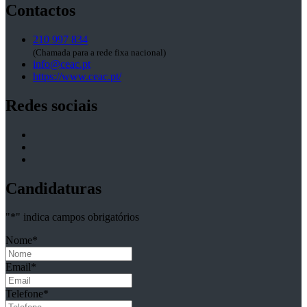
Contactos
210 997 834
(Chamada para a rede fixa nacional)
info@ceac.pt
https://www.ceac.pt/
Redes sociais
Candidaturas
"
*
" indica campos obrigatórios
Nome
*
Email
*
Telefone
*