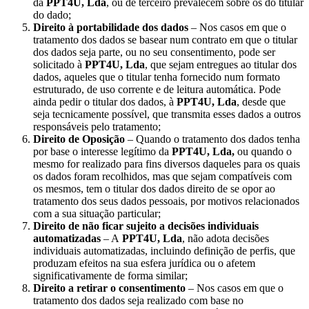
da
PPT4U, Lda
, ou de terceiro prevalecem sobre os do titular
do dado;
Direito à portabilidade dos dados
– Nos casos em que o
tratamento dos dados se basear num contrato em que o titular
dos dados seja parte, ou no seu consentimento, pode ser
solicitado à
PPT4U, Lda
, que sejam entregues ao titular dos
dados, aqueles que o titular tenha fornecido num formato
estruturado, de uso corrente e de leitura automática. Pode
ainda pedir o titular dos dados, à
PPT4U, Lda
, desde que
seja tecnicamente possível, que transmita esses dados a outros
responsáveis pelo tratamento;
Direito de Oposição
– Quando o tratamento dos dados tenha
por base o interesse legítimo da
PPT4U, Lda,
ou quando o
mesmo for realizado para fins diversos daqueles para os quais
os dados foram recolhidos, mas que sejam compatíveis com
os mesmos, tem o titular dos dados direito de se opor ao
tratamento dos seus dados pessoais, por motivos relacionados
com a sua situação particular;
Direito de não ficar sujeito a decisões individuais
automatizadas
– A
PPT4U, Lda
, não adota decisões
individuais automatizadas, incluindo definição de perfis, que
produzam efeitos na sua esfera jurídica ou o afetem
significativamente de forma similar;
Direito a retirar o consentimento
– Nos casos em que o
tratamento dos dados seja realizado com base no