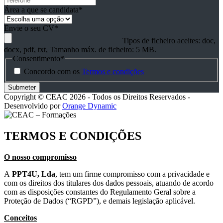
Área a que se candidata
*
Envie o seu CV
*
Tipos de ficheiro aceites: doc,
docx, pdf, txt, Tamanho máx. de ficheiro: 5 MB.
Consentimento
*
Concordo com os
Termos e condições
Copyright © CEAC 2026 - Todos os Direitos Reservados -
Desenvolvido por
Orange Dynamic
TERMOS E CONDIÇÕES
O nosso compromisso
A
PPT4U, Lda
, tem um firme compromisso com a privacidade e
com os direitos dos titulares dos dados pessoais, atuando de acordo
com as disposições constantes do Regulamento Geral sobre a
Proteção de Dados (“RGPD”), e demais legislação aplicável.
Conceitos