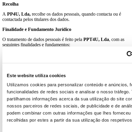
Recolha
A
PP4U, Lda,
recolhe os dados pessoais, quando contacta ou é
contactada pelos titulares dos dados.
Finalidade e Fundamento Jurídico
O tratamento de dados pessoais é feito pela
PPT4U, Lda
, com as
seguintes finalidades e fundamentos:
Celebração de contratos de prestação de serviços, de contratos
de matrícula e recolha de Leads, cujo fundamento jurídico é a
execução de contrato e o interesse legítimo;
Cumprimento de obrigações legais e regulamentares, cujo
Este website utiliza cookies
fundamento jurídico é o cumprimento de obrigação legal, a
execução do contrato e o interesse legítimo;
Utilizamos cookies para personalizar conteúdo e anúncios, f
Cobranças e reclamações judiciais e extrajudiciais, cujo
funcionalidades de redes sociais e analisar o nosso tráfego
fundamento jurídico é o interesse legítimo, pelo interesse
jurídico da
PPT4U, Lda
, em satisfazer os seus créditos e em
partilhamos informações acerca da sua utilização do site c
defender os seus direitos;
nossos parceiros de redes sociais, de publicidade e de análi
Comunicações e envio de informação, cujo fundamento
podem combinar com outras informações que lhes forneceu
jurídico é o interesse legítimo.
recolhidas por estes a partir da sua utilização dos respetivo
Tratamento dos Dados Pessoais