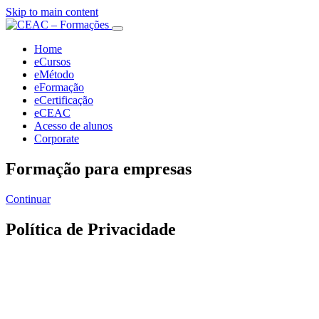
Skip to main content
Home
eCursos
eMétodo
eFormação
eCertificação
eCEAC
Acesso de alunos
Corporate
Formação para empresas
Continuar
Política de Privacidade
promisso
da
, tem um firme compromisso com a privacidade e
s dos titulares dos dados pessoais, atuando de acordo
ições constantes do Regulamento Geral sobre a