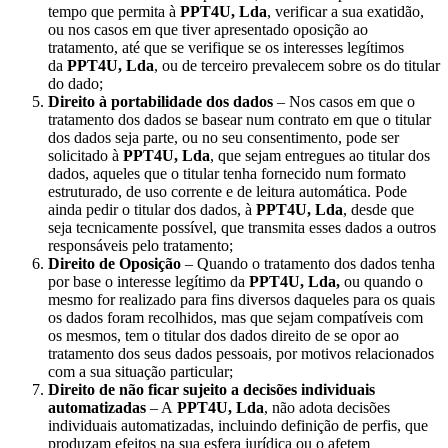
tempo que permita à
PPT4U, Lda
, verificar a sua exatidão,
ou nos casos em que tiver apresentado oposição ao
tratamento, até que se verifique se os interesses legítimos
da
PPT4U, Lda
, ou de terceiro prevalecem sobre os do titular
do dado;
Direito à portabilidade dos dados
– Nos casos em que o
tratamento dos dados se basear num contrato em que o titular
dos dados seja parte, ou no seu consentimento, pode ser
solicitado à
PPT4U, Lda
, que sejam entregues ao titular dos
dados, aqueles que o titular tenha fornecido num formato
estruturado, de uso corrente e de leitura automática. Pode
ainda pedir o titular dos dados, à
PPT4U, Lda
, desde que
seja tecnicamente possível, que transmita esses dados a outros
responsáveis pelo tratamento;
Direito de Oposição
– Quando o tratamento dos dados tenha
por base o interesse legítimo da
PPT4U, Lda,
ou quando o
mesmo for realizado para fins diversos daqueles para os quais
os dados foram recolhidos, mas que sejam compatíveis com
os mesmos, tem o titular dos dados direito de se opor ao
tratamento dos seus dados pessoais, por motivos relacionados
com a sua situação particular;
Direito de não ficar sujeito a decisões individuais
automatizadas
– A
PPT4U, Lda
, não adota decisões
individuais automatizadas, incluindo definição de perfis, que
produzam efeitos na sua esfera jurídica ou o afetem