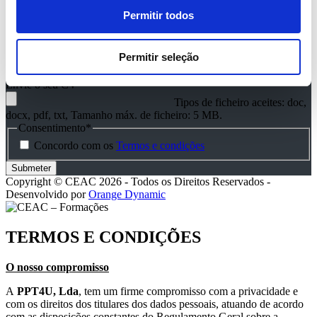
Email
*
Permitir todos
Telefone
*
Permitir seleção
Área a que se candidata
*
Envie o seu CV
*
Tipos de ficheiro aceites: doc,
docx, pdf, txt, Tamanho máx. de ficheiro: 5 MB.
Consentimento
*
Concordo com os
Termos e condições
Copyright © CEAC 2026 - Todos os Direitos Reservados -
Desenvolvido por
Orange Dynamic
TERMOS E CONDIÇÕES
O nosso compromisso
A
PPT4U, Lda
, tem um firme compromisso com a privacidade e
com os direitos dos titulares dos dados pessoais, atuando de acordo
com as disposições constantes do Regulamento Geral sobre a