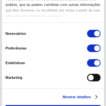
Quem somos
análise, que as podem combinar com outras informações
Política de Privacidade
que lhes forneceu ou recolhidas por estes a partir da sua
utilização dos respetivos serviços.
Contactos
210 997 834
Seleção
(Chamada para a rede fixa nacional)
Necessários
de
info@ceac.pt
consentimento
https://www.ceac.pt/
Preferências
Redes sociais
Estatísticas
Marketing
Candidaturas
"
*
" indica campos obrigatórios
Mostrar detalhes
Nome
*