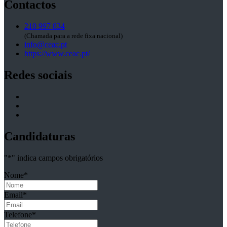
Contactos
210 997 834
(Chamada para a rede fixa nacional)
info@ceac.pt
https://www.ceac.pt/
Redes sociais
Candidaturas
"
*
" indica campos obrigatórios
Nome
*
Email
*
Telefone
*