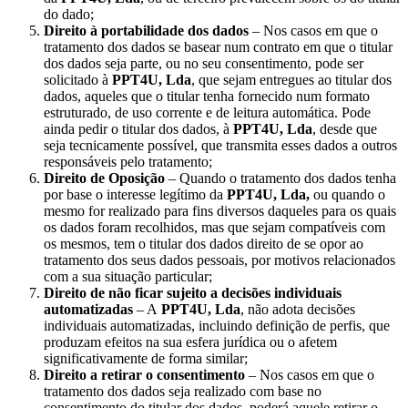
do dado;
Direito à portabilidade dos dados
– Nos casos em que o
tratamento dos dados se basear num contrato em que o titular
dos dados seja parte, ou no seu consentimento, pode ser
solicitado à
PPT4U, Lda
, que sejam entregues ao titular dos
dados, aqueles que o titular tenha fornecido num formato
estruturado, de uso corrente e de leitura automática. Pode
ainda pedir o titular dos dados, à
PPT4U, Lda
, desde que
seja tecnicamente possível, que transmita esses dados a outros
responsáveis pelo tratamento;
Direito de Oposição
– Quando o tratamento dos dados tenha
por base o interesse legítimo da
PPT4U, Lda,
ou quando o
mesmo for realizado para fins diversos daqueles para os quais
os dados foram recolhidos, mas que sejam compatíveis com
os mesmos, tem o titular dos dados direito de se opor ao
tratamento dos seus dados pessoais, por motivos relacionados
com a sua situação particular;
Direito de não ficar sujeito a decisões individuais
automatizadas
– A
PPT4U, Lda
, não adota decisões
individuais automatizadas, incluindo definição de perfis, que
produzam efeitos na sua esfera jurídica ou o afetem
significativamente de forma similar;
Direito a retirar o consentimento
– Nos casos em que o
tratamento dos dados seja realizado com base no
consentimento do titular dos dados, poderá aquele retirar o