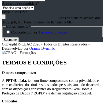
Área a que se candidata
*
Envie o seu CV
*
Tipos de ficheiro aceites: doc,
docx, pdf, txt, Tamanho máx. de ficheiro: 5 MB.
Consentimento
*
Concordo com os
Termos e condições
Copyright © CEAC 2026 - Todos os Direitos Reservados -
Desenvolvido por
Orange Dynamic
TERMOS E CONDIÇÕES
O nosso compromisso
A
PPT4U, Lda
, tem um firme compromisso com a privacidade e
com os direitos dos titulares dos dados pessoais, atuando de acordo
com as disposições constantes do Regulamento Geral sobre a
Proteção de Dados (“RGPD”), e demais legislação aplicável.
Conceitos