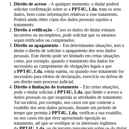
Direito de acesso
– A qualquer momento, o titular poderá
solicitar confirmação sobre se a
PPT4U, Lda
, trata os seus
dados, bem como informações relativas a esse tratamento.
Poderá ainda obter cópia dos dados pessoais sujeitos a
tratamento;
Direito à retificação
– Caso os dados do titular estejam
incorretos ou incompletos, pode solicitar que os mesmos
sejam retificados ou completados;
Direito ao apagamento
– Em determinadas situações, tem o
titular o direito de solicitar o apagamento dos seus dados
pessoais. Este direito pode ser limitado em certas situações
como, por exemplo, quando o tratamento dos dados for
necessário ao cumprimento de obrigações legais a que
a
PPT4U, Lda
, esteja sujeita, ou quando esse tratamento for
necessário para efeitos de declaração, exercício ou defesa de
um direito num processo judicial;
Direito à limitação do tratamento
– Em certas situações,
pode o titular solicitar à
PPT4U, Lda
, que limite o acesso a
dados pessoais ou que suspenda as atividades de tratamento.
Tal sucederá, por exemplo, nos casos em que conteste a
exatidão dos seus dados pessoais, durante um período de
tempo que permita à
PPT4U, Lda
, verificar a sua exatidão,
ou nos casos em que tiver apresentado oposição ao
tratamento, até que se verifique se os interesses legítimos
da
PPT4U, Lda
, ou de terceiro prevalecem sobre os do titular