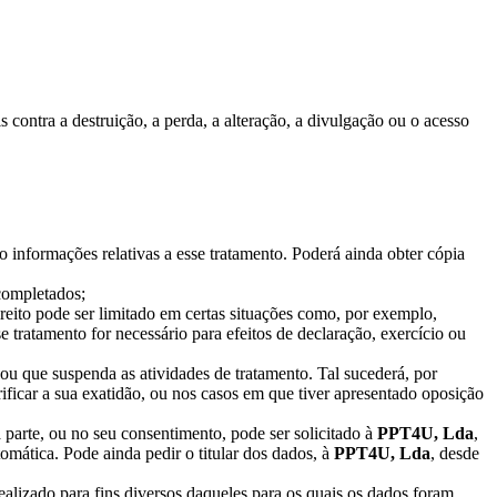
 contra a destruição, a perda, a alteração, a divulgação ou o acesso
o informações relativas a esse tratamento. Poderá ainda obter cópia
 completados;
ireito pode ser limitado em certas situações como, por exemplo,
se tratamento for necessário para efeitos de declaração, exercício ou
 ou que suspenda as atividades de tratamento. Tal sucederá, por
rificar a sua exatidão, ou nos casos em que tiver apresentado oposição
parte, ou no seu consentimento, pode ser solicitado à
PPT4U, Lda
,
tomática. Pode ainda pedir o titular dos dados, à
PPT4U, Lda
, desde
lizado para fins diversos daqueles para os quais os dados foram