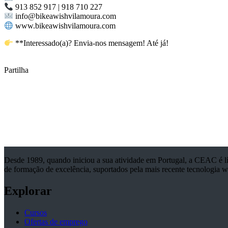
913 852 917 | 918 710 227
info@bikeawishvilamoura.com
www.bikeawishvilamoura.com
**Interessado(a)? Envia-nos mensagem! Até já!
Partilha
Desde 1989, quando iniciou a sua atividade em Portugal, a CEAC é l
de formação de excelência, suportados pela mais recente tecnologia 
Explorar
Cursos
Ofertas de emprego