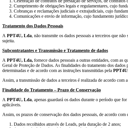
Celebração de contratos de prestação de serviços, de contratos 
Cumprimento de obrigações legais e regulamentares, cujo fundam
Cobranças e reclamações judiciais e extrajudiciais, cujo fundame
Comunicações e envio de informação, cujo fundamento jurídico 
Tratamento dos Dados Pessoais
A
PPT4U, Lda
, não transmite os dados pessoais a terceiros que não
sujeita.
Subcontratantes e Transmissão e Tratamento de dados
A
PPT4U, Lda,
fornece dados pessoais a outras entidades, com as q
Geral de Proteção de Dados. As finalidades do tratamento dos dados 
determinadas e de acordo com as instruções transmitidas pela
PPT4U
Assim, a transmissão de dados a terceiros é realizada de acordo com a 
Finalidade do Tratamento – Prazo de Conservação
A
PPT4U, Lda
, apenas guardará os dados durante o período que for 
aplicáveis.
Assim, os prazos de conservação dos dados pessoais, de acordo com ca
Dados recolhidos através de Leads, pela duração de 2 anos;