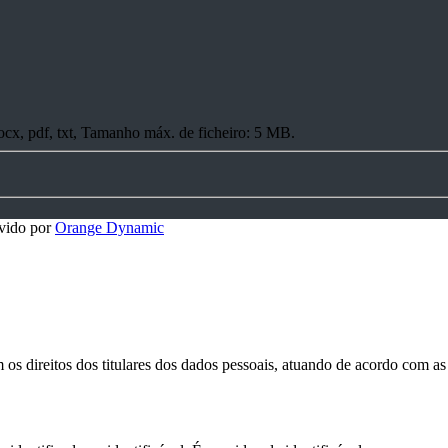
docx, pdf, txt, Tamanho máx. de ficheiro: 5 MB.
vido por
Orange Dynamic
os direitos dos titulares dos dados pessoais, atuando de acordo com a