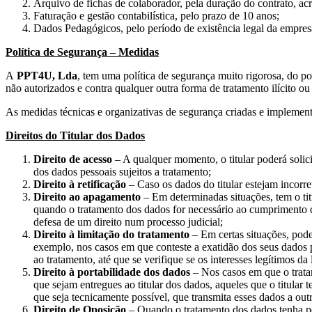
Arquivo de fichas de colaborador, pela duração do contrato, acr
Faturação e gestão contabilística, pelo prazo de 10 anos;
Dados Pedagógicos, pelo período de existência legal da empres
Política de Segurança – Medidas
A
PPT4U, Lda
, tem uma política de segurança muito rigorosa, do pon
não autorizados e contra qualquer outra forma de tratamento ilícito ou
As medidas técnicas e organizativas de segurança criadas e implemen
Direitos do Titular dos Dados
Direito de acesso
– A qualquer momento, o titular poderá solic
dos dados pessoais sujeitos a tratamento;
Direito à retificação
– Caso os dados do titular estejam incorr
Direito ao apagamento
– Em determinadas situações, tem o titu
quando o tratamento dos dados for necessário ao cumprimento d
defesa de um direito num processo judicial;
Direito à limitação do tratamento
– Em certas situações, pode 
exemplo, nos casos em que conteste a exatidão dos seus dados
ao tratamento, até que se verifique se os interesses legítimos da
Direito à portabilidade dos dados
– Nos casos em que o tratam
que sejam entregues ao titular dos dados, aqueles que o titular 
que seja tecnicamente possível, que transmita esses dados a out
Direito de Oposição
– Quando o tratamento dos dados tenha po