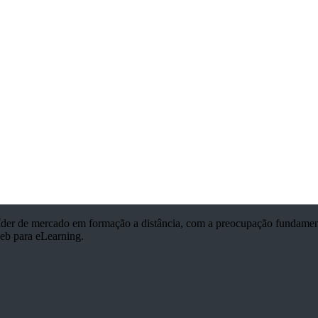
íder de mercado em formação a distância, com a preocupação fundament
web para eLearning.