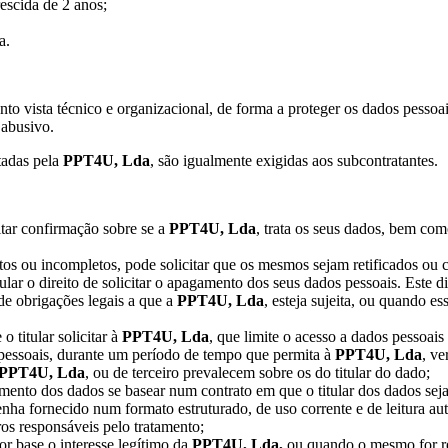
escida de 2 anos;
a.
to vista técnico e organizacional, de forma a proteger os dados pessoais
 abusivo.
tadas pela
PPT4U, Lda
, são igualmente exigidas aos subcontratantes.
itar confirmação sobre se a
PPT4U, Lda
, trata os seus dados, bem com
etos ou incompletos, pode solicitar que os mesmos sejam retificados ou
lar o direito de solicitar o apagamento dos seus dados pessoais. Este d
e obrigações legais a que a
PPT4U, Lda
, esteja sujeita, ou quando es
o titular solicitar à
PPT4U, Lda
, que limite o acesso a dados pessoais
 pessoais, durante um período de tempo que permita à
PPT4U, Lda
, ve
PPT4U, Lda
, ou de terceiro prevalecem sobre os do titular do dado;
ento dos dados se basear num contrato em que o titular dos dados seja 
tenha fornecido num formato estruturado, de uso corrente e de leitura au
ros responsáveis pelo tratamento;
r base o interesse legítimo da
PPT4U, Lda,
ou quando o mesmo for rea