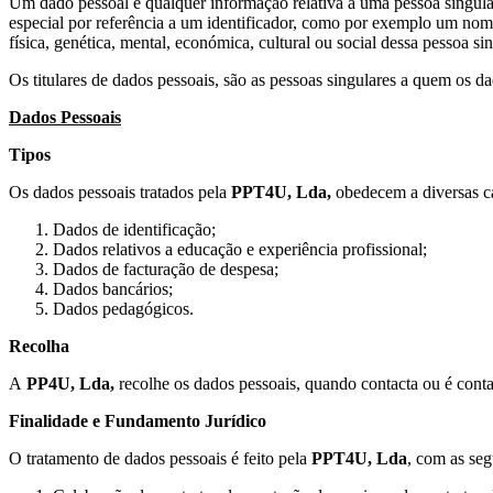
Um dado pessoal é qualquer informação relativa a uma pessoa singular 
especial por referência a um identificador, como por exemplo um nome
física, genética, mental, económica, cultural ou social dessa pessoa sin
Os titulares de dados pessoais, são as pessoas singulares a quem os d
Dados Pessoais
Tipos
Os dados pessoais tratados pela
PPT4U, Lda,
obedecem a diversas ca
Dados de identificação;
Dados relativos a educação e experiência profissional;
Dados de facturação de despesa;
Dados bancários;
Dados pedagógicos.
Recolha
A
PP4U, Lda,
recolhe os dados pessoais, quando contacta ou é contac
Finalidade e Fundamento Jurídico
O tratamento de dados pessoais é feito pela
PPT4U, Lda
, com as seg