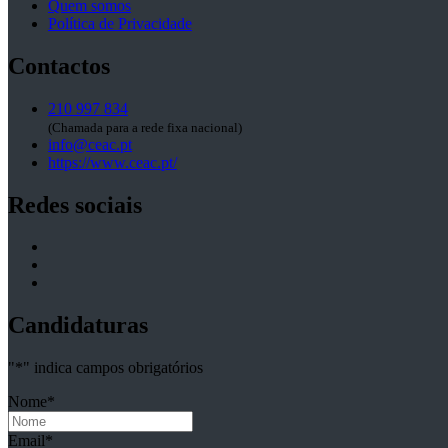
Quem somos
Política de Privacidade
Contactos
210 997 834
(Chamada para a rede fixa nacional)
info@ceac.pt
https://www.ceac.pt/
Redes sociais
Candidaturas
"
*
" indica campos obrigatórios
Nome
*
Email
*