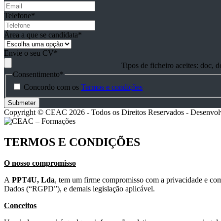
Telefone
*
Área a que se candidata
*
Envie o seu CV
*
Tipos de ficheiro aceites: doc, 
Consentimento
*
Concordo com os
Termos e condições
Copyright © CEAC 2026 - Todos os Direitos Reservados - Desenvol
TERMOS E CONDIÇÕES
O nosso compromisso
A
PPT4U, Lda
, tem um firme compromisso com a privacidade e com 
Dados (“RGPD”), e demais legislação aplicável.
Conceitos