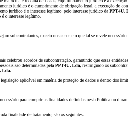
de matrícula e recolha de Leads, cujo fundamento jurídico é a execução d
ento jurídico é o cumprimento de obrigação legal, a execução do contr
nto jurídico é o interesse legítimo, pelo interesse jurídico da
PPT4U, 
é o interesse legítimo.
 sejam subcontratantes, exceto nos casos em que tal se revele necessár
uais celebrou acordos de subcontratação, garantindo que essas entidad
pessoais são determinadas pela
PPT4U,
Lda
, restringindo os subcontra
, Lda
.
legislação aplicável em matéria de proteção de dados e dentro dos limite
necessário para cumprir as finalidades definidas nesta Política ou dura
da finalidade de tratamento, são os seguintes: