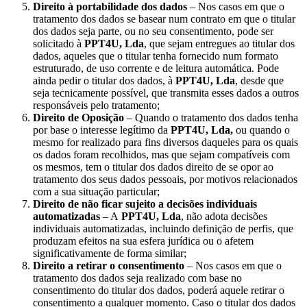
Direito à portabilidade dos dados
– Nos casos em que o
tratamento dos dados se basear num contrato em que o titular
dos dados seja parte, ou no seu consentimento, pode ser
solicitado à
PPT4U, Lda
, que sejam entregues ao titular dos
dados, aqueles que o titular tenha fornecido num formato
estruturado, de uso corrente e de leitura automática. Pode
ainda pedir o titular dos dados, à
PPT4U, Lda
, desde que
seja tecnicamente possível, que transmita esses dados a outros
responsáveis pelo tratamento;
Direito de Oposição
– Quando o tratamento dos dados tenha
por base o interesse legítimo da
PPT4U, Lda,
ou quando o
mesmo for realizado para fins diversos daqueles para os quais
os dados foram recolhidos, mas que sejam compatíveis com
os mesmos, tem o titular dos dados direito de se opor ao
tratamento dos seus dados pessoais, por motivos relacionados
com a sua situação particular;
Direito de não ficar sujeito a decisões individuais
automatizadas
– A
PPT4U, Lda
, não adota decisões
individuais automatizadas, incluindo definição de perfis, que
produzam efeitos na sua esfera jurídica ou o afetem
significativamente de forma similar;
Direito a retirar o consentimento
– Nos casos em que o
tratamento dos dados seja realizado com base no
consentimento do titular dos dados, poderá aquele retirar o
consentimento a qualquer momento. Caso o titular dos dados