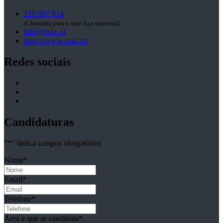
210 997 834
(Chamada para a rede fixa nacional)
info@ceac.pt
https://www.ceac.pt/
Redes sociais
Candidaturas
"
*
" indica campos obrigatórios
Nome
*
Email
*
Telefone
*
Área a que se candidata
*