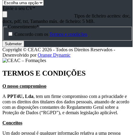
Envie o seu CV
*
Tipos de ficheiro aceites: doc,
docx, pdf, txt, Tamanho máx. de ficheiro: 5 MB.
Consentimento
*
Concordo com os
Termos e condições
Copyright © CEAC 2026 - Todos os Direitos Reservados -
Desenvolvido por
Orange Dynamic
TERMOS E CONDIÇÕES
O nosso compromisso
A
PPT4U, Lda
, tem um firme compromisso com a privacidade e
com os direitos dos titulares dos dados pessoais, atuando de acordo
com as disposições constantes do Regulamento Geral sobre a
Proteção de Dados (“RGPD”), e demais legislação aplicável.
Conceitos
Um dado pessoal é qualquer informação relativa a uma pessoa