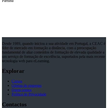
Partilha
Desde 1989, quando iniciou a sua atividade em Portugal, a CEAC é
líder de mercado em formação a distância, com a preocupação
fundamental de aliar conteúdos de formação de elevada qualidade a
um serviço de formação de excelência, suportados pela mais recente
tecnologia web para eLearning.
Explorar
Cursos
Ofertas de emprego
Quem somos
Política de Privacidade
Contactos