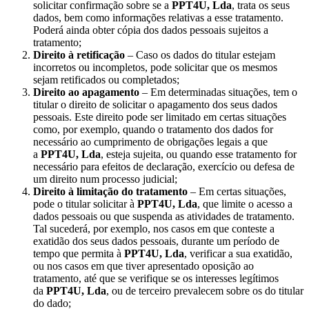
solicitar confirmação sobre se a
PPT4U, Lda
, trata os seus
dados, bem como informações relativas a esse tratamento.
Poderá ainda obter cópia dos dados pessoais sujeitos a
tratamento;
Direito à retificação
– Caso os dados do titular estejam
incorretos ou incompletos, pode solicitar que os mesmos
sejam retificados ou completados;
Direito ao apagamento
– Em determinadas situações, tem o
titular o direito de solicitar o apagamento dos seus dados
pessoais. Este direito pode ser limitado em certas situações
como, por exemplo, quando o tratamento dos dados for
necessário ao cumprimento de obrigações legais a que
a
PPT4U, Lda
, esteja sujeita, ou quando esse tratamento for
necessário para efeitos de declaração, exercício ou defesa de
um direito num processo judicial;
Direito à limitação do tratamento
– Em certas situações,
pode o titular solicitar à
PPT4U, Lda
, que limite o acesso a
dados pessoais ou que suspenda as atividades de tratamento.
Tal sucederá, por exemplo, nos casos em que conteste a
exatidão dos seus dados pessoais, durante um período de
tempo que permita à
PPT4U, Lda
, verificar a sua exatidão,
ou nos casos em que tiver apresentado oposição ao
tratamento, até que se verifique se os interesses legítimos
da
PPT4U, Lda
, ou de terceiro prevalecem sobre os do titular
do dado;