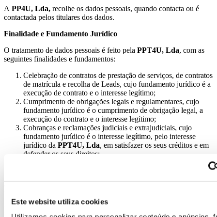
A
PP4U, Lda,
recolhe os dados pessoais, quando contacta ou é
contactada pelos titulares dos dados.
Finalidade e Fundamento Jurídico
O tratamento de dados pessoais é feito pela
PPT4U, Lda
, com as
seguintes finalidades e fundamentos:
Celebração de contratos de prestação de serviços, de contratos
de matrícula e recolha de Leads, cujo fundamento jurídico é a
execução de contrato e o interesse legítimo;
Cumprimento de obrigações legais e regulamentares, cujo
fundamento jurídico é o cumprimento de obrigação legal, a
execução do contrato e o interesse legítimo;
Cobranças e reclamações judiciais e extrajudiciais, cujo
fundamento jurídico é o interesse legítimo, pelo interesse
jurídico da
PPT4U, Lda
, em satisfazer os seus créditos e em
defender os seus direitos;
Comunicações e envio de informação, cujo fundamento
jurídico é o interesse legítimo.
Tratamento dos Dados Pessoais
Este website utiliza cookies
A
PPT4U, Lda
, não transmite os dados pessoais a terceiros que não
sejam subcontratantes, exceto nos casos em que tal se revele
Utilizamos cookies para personalizar conteúdo e anúncios, f