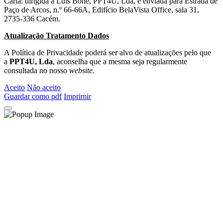
Carta: dirigida a Luis Boné, PPT4U, Lda, e enviada para Estrada de
Paço de Arcos, n.º 66-66A, Edifício BelaVista Office, sala 31,
2735-336 Cacém.
Atualização Tratamento Dados
A Política de Privacidade poderá ser alvo de atualizações pelo que
a
PPT4U, Lda
, aconselha que a mesma seja regularmente
consultada no nosso
website.
Aceito
Não aceito
Guardar como pdf
Imprimir