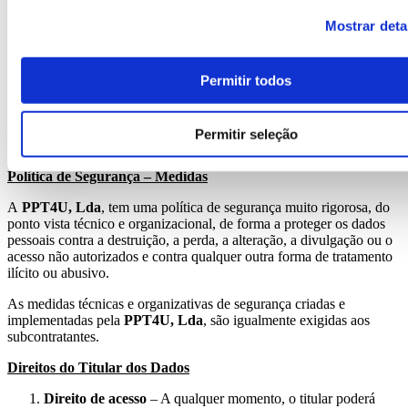
Assim, os prazos de conservação dos dados pessoais, de acordo com
Mostrar deta
cada finalidade de tratamento, são os seguintes:
Dados recolhidos através de Leads, pela duração de 2 anos;
Arquivo de fichas de colaborador, pela duração do contrato,
Permitir todos
acrescida de 2 anos;
Faturação e gestão contabilística, pelo prazo de 10 anos;
Dados Pedagógicos, pelo período de existência legal da
Permitir seleção
empresa.
Política de Segurança – Medidas
A
PPT4U, Lda
, tem uma política de segurança muito rigorosa, do
ponto vista técnico e organizacional, de forma a proteger os dados
pessoais contra a destruição, a perda, a alteração, a divulgação ou o
acesso não autorizados e contra qualquer outra forma de tratamento
ilícito ou abusivo.
As medidas técnicas e organizativas de segurança criadas e
implementadas pela
PPT4U, Lda
, são igualmente exigidas aos
subcontratantes.
Direitos do Titular dos Dados
Direito de acesso
– A qualquer momento, o titular poderá