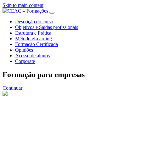
Skip to main content
Descrição do curso
Objetivos e Saídas profissionais
Estrutura e Prática
Método eLearning
Formação Certificada
Opiniões
Acesso de alunos
Corporate
Formação para empresas
Continuar
iental
 de clientes
m cada projecto o melhor
ento dos recursos naturais envolvidos e