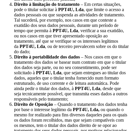
Direito à limitação do tratamento
– Em certas situações,
pode o titular solicitar à
PPT4U, Lda
, que limite o acesso a
dados pessoais ou que suspenda as atividades de tratamento.
Tal sucederá, por exemplo, nos casos em que conteste a
exatidão dos seus dados pessoais, durante um período de
tempo que permita à
PPT4U, Lda
, verificar a sua exatidão,
ou nos casos em que tiver apresentado oposição ao
tratamento, até que se verifique se os interesses legítimos
da
PPT4U, Lda
, ou de terceiro prevalecem sobre os do titular
do dado;
Direito à portabilidade dos dados
– Nos casos em que o
tratamento dos dados se basear num contrato em que o titular
dos dados seja parte, ou no seu consentimento, pode ser
solicitado à
PPT4U, Lda
, que sejam entregues ao titular dos
dados, aqueles que o titular tenha fornecido num formato
estruturado, de uso corrente e de leitura automática. Pode
ainda pedir o titular dos dados, à
PPT4U, Lda
, desde que
seja tecnicamente possível, que transmita esses dados a outros
responsáveis pelo tratamento;
Direito de Oposição
– Quando o tratamento dos dados tenha
por base o interesse legítimo da
PPT4U, Lda,
ou quando o
mesmo for realizado para fins diversos daqueles para os quais
os dados foram recolhidos, mas que sejam compatíveis com
os mesmos, tem o titular dos dados direito de se opor ao
tratamento dos seus dados pessoais, por motivos relacionados