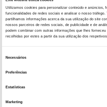
"
*
" indica campos obrigatórios
Utilizamos cookies para personalizar conteúdo e anúncios, f
funcionalidades de redes sociais e analisar o nosso tráfego
Nome
*
partilhamos informações acerca da sua utilização do site c
Email
*
nossos parceiros de redes sociais, de publicidade e de análi
podem combinar com outras informações que lhes forneceu
Telefone
*
recolhidas por estes a partir da sua utilização dos respetivo
Área a que se candidata
*
Envie o seu CV
*
Seleção
Tipos de ficheiro aceites: doc,
Necessários
de
docx, pdf, txt, Tamanho máx. de ficheiro: 5 MB.
consentimento
Consentimento
*
Concordo com os
Termos e condições
Preferências
Copyright © CEAC 2026 - Todos os Direitos Reservados -
Estatísticas
Desenvolvido por
Orange Dynamic
TERMOS E CONDIÇÕES
Marketing