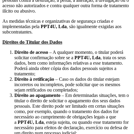
pessoais contra a destruição, a perda, a alteração, a divulgação ou o
acesso não autorizados e contra qualquer outra forma de tratamento
ilícito ou abusivo.
As medidas técnicas e organizativas de segurança criadas e
implementadas pela
PPT4U, Lda
, são igualmente exigidas aos
subcontratantes.
Direitos do Titular dos Dados
Direito de acesso
– A qualquer momento, o titular poderá
solicitar confirmação sobre se a
PPT4U, Lda
, trata os seus
dados, bem como informações relativas a esse tratamento.
Poderá ainda obter cópia dos dados pessoais sujeitos a
tratamento;
Direito à retificação
– Caso os dados do titular estejam
incorretos ou incompletos, pode solicitar que os mesmos
sejam retificados ou completados;
Direito ao apagamento
– Em determinadas situações, tem o
titular o direito de solicitar o apagamento dos seus dados
pessoais. Este direito pode ser limitado em certas situações
como, por exemplo, quando o tratamento dos dados for
necessário ao cumprimento de obrigações legais a que
a
PPT4U, Lda
, esteja sujeita, ou quando esse tratamento for
necessário para efeitos de declaração, exercício ou defesa de
um direito num processo judicial;