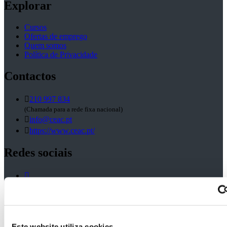
Explorar
Cursos
Ofertas de emprego
Quem somos
Política de Privacidade
Contactos
210 997 834
(Chamada para a rede fixa nacional)
info@ceac.pt
https://www.ceac.pt/
Redes sociais
Candidaturas
Este website utiliza cookies