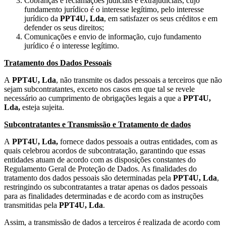
Cobranças e reclamações judiciais e extrajudiciais, cujo
fundamento jurídico é o interesse legítimo, pelo interesse
jurídico da
PPT4U, Lda
, em satisfazer os seus créditos e em
defender os seus direitos;
Comunicações e envio de informação, cujo fundamento
jurídico é o interesse legítimo.
Tratamento dos Dados Pessoais
A
PPT4U, Lda
, não transmite os dados pessoais a terceiros que não
sejam subcontratantes, exceto nos casos em que tal se revele
necessário ao cumprimento de obrigações legais a que a
PPT4U,
Lda,
esteja sujeita.
Subcontratantes e Transmissão e Tratamento de dados
A
PPT4U, Lda,
fornece dados pessoais a outras entidades, com as
quais celebrou acordos de subcontratação, garantindo que essas
entidades atuam de acordo com as disposições constantes do
Regulamento Geral de Proteção de Dados. As finalidades do
tratamento dos dados pessoais são determinadas pela
PPT4U,
Lda
,
restringindo os subcontratantes a tratar apenas os dados pessoais
para as finalidades determinadas e de acordo com as instruções
transmitidas pela
PPT4U, Lda
.
Assim, a transmissão de dados a terceiros é realizada de acordo com