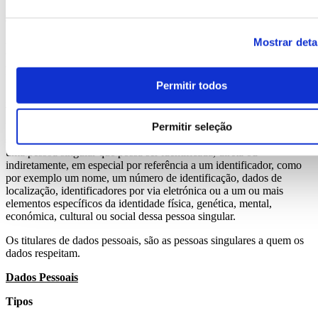
O nosso compromisso
A
PPT4U, Lda
, tem um firme compromisso com a privacidade e
Mostrar deta
com os direitos dos titulares dos dados pessoais, atuando de acordo
com as disposições constantes do Regulamento Geral sobre a
Proteção de Dados (“RGPD”), e demais legislação aplicável.
Permitir todos
Conceitos
Permitir seleção
Um dado pessoal é qualquer informação relativa a uma pessoa
singular identificada ou identificável. É considerada identificável
uma pessoa singular que possa ser identificada, direta ou
indiretamente, em especial por referência a um identificador, como
por exemplo um nome, um número de identificação, dados de
localização, identificadores por via eletrónica ou a um ou mais
elementos específicos da identidade física, genética, mental,
económica, cultural ou social dessa pessoa singular.
Os titulares de dados pessoais, são as pessoas singulares a quem os
dados respeitam.
Dados Pessoais
Tipos