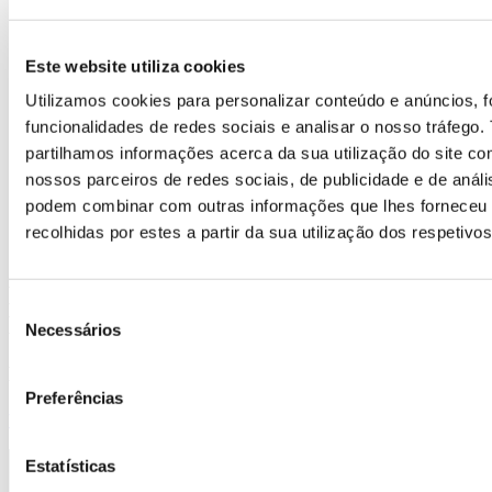
Gestão de Recursos Humanos
Este website utiliza cookies
Utilizamos cookies para personalizar conteúdo e anúncios, f
funcionalidades de redes sociais e analisar o nosso tráfego
Vendas e Técnicas de Negociação
partilhamos informações acerca da sua utilização do site c
nossos parceiros de redes sociais, de publicidade e de análi
podem combinar com outras informações que lhes forneceu
recolhidas por estes a partir da sua utilização dos respetivo
Está à procura de Formação para
Seleção
Assistente de Contabilidade (M/F)
Empresas?
Necessários
de
10/03/2026
consentimento
Nós temos a solução ideal para si!
Preferências
Veja as nossas ofertas
Estatísticas
Desde 1989, quando iniciou a sua atividade em Portugal, a CEAC é