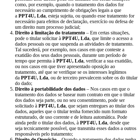
como, por exemplo, quando o tratamento dos dados for
necessário ao cumprimento de obrigações legais a que
a
PPT4U, Lda
, esteja sujeita, ou quando esse tratamento for
necessário para efeitos de declaração, exercício ou defesa de
um direito num processo judicial;
Direito à limitação do tratamento
– Em certas situações,
pode o titular solicitar à
PPT4U, Lda
, que limite o acesso a
dados pessoais ou que suspenda as atividades de tratamento.
Tal sucederá, por exemplo, nos casos em que conteste a
exatidão dos seus dados pessoais, durante um período de
tempo que permita à
PPT4U, Lda
, verificar a sua exatidão,
ou nos casos em que tiver apresentado oposição ao
tratamento, até que se verifique se os interesses legítimos
da
PPT4U, Lda
, ou de terceiro prevalecem sobre os do titular
do dado;
Direito à portabilidade dos dados
– Nos casos em que o
tratamento dos dados se basear num contrato em que o titular
dos dados seja parte, ou no seu consentimento, pode ser
solicitado à
PPT4U, Lda
, que sejam entregues ao titular dos
dados, aqueles que o titular tenha fornecido num formato
estruturado, de uso corrente e de leitura automática. Pode
ainda pedir o titular dos dados, à
PPT4U, Lda
, desde que
seja tecnicamente possível, que transmita esses dados a outros
responsáveis pelo tratamento;
Direito de Oposição
– Quando o tratamento dos dados tenha