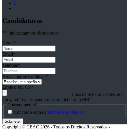
Candidaturas
"
*
" indica campos obrigatórios
Nome
*
Email
*
Telefone
*
Área a que se candidata
*
Envie o seu CV
*
Tipos de ficheiro aceites: doc,
docx, pdf, txt, Tamanho máx. de ficheiro: 5 MB.
Consentimento
*
Concordo com os
Termos e condições
Copyright © CEAC 2026 - Todos os Direitos Reservados -