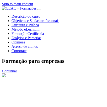
Skip to main content
Descrição do curso
Objetivos e Saídas profissionais
Estrutura e Prática
Método eLearning
Formação Certificada
Estágios e Parcerias
Opiniões
Acesso de alunos
Corporate
Formação para empresas
Continuar
ade
 de clientes
idade é a linguagem dos negócios; por