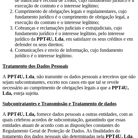
de matrícula e recolha de Leads, cujo fundamento jurídico é a
execução de contrato e o interesse legítimo;
Cumprimento de obrigações legais e regulamentares, cujo
fundamento jurídico é o cumprimento de obrigação legal, a
execução do contrato e o interesse legítimo;
Cobranças e reclamações judiciais e extrajudiciais, cujo
fundamento jurídico é o interesse legítimo, pelo interesse
jurídico da
PPT4U, Lda
, em satisfazer os seus créditos e em
defender os seus direitos;
Comunicações e envio de informação, cujo fundamento
jurídico é o interesse legítimo.
Tratamento dos Dados Pessoais
A
PPT4U, Lda
, não transmite os dados pessoais a terceiros que não
sejam subcontratantes, exceto nos casos em que tal se revele
necessário ao cumprimento de obrigações legais a que a
PPT4U,
Lda,
esteja sujeita.
Subcontratantes e Transmissão e Tratamento de dados
A
PPT4U, Lda,
fornece dados pessoais a outras entidades, com as
quais celebrou acordos de subcontratação, garantindo que essas
entidades atuam de acordo com as disposições constantes do
Regulamento Geral de Proteção de Dados. As finalidades do
tratamento dos dados pessoais são determinadas pela
PPT4U,
Lda
,