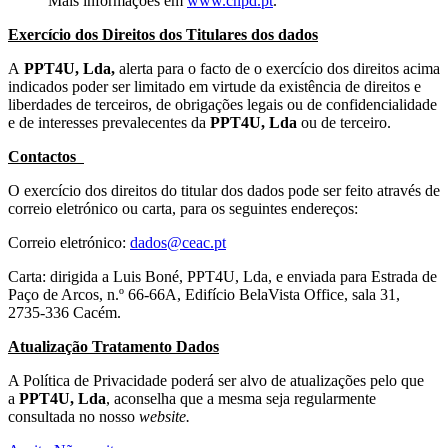
Mais informações em
www.cnpd.pt
.
Exercício dos Direitos dos Titulares dos dados
A
PPT4U, Lda,
alerta para o facto de o exercício dos direitos acima
indicados poder ser limitado em virtude da existência de direitos e
liberdades de terceiros, de obrigações legais ou de confidencialidade
e de interesses prevalecentes da
PPT4U, Lda
ou de terceiro.
Contactos
O exercício dos direitos do titular dos dados pode ser feito através de
correio eletrónico ou carta, para os seguintes endereços:
Correio eletrónico:
dados@ceac.pt
Carta: dirigida a Luis Boné, PPT4U, Lda, e enviada para Estrada de
Paço de Arcos, n.º 66-66A, Edifício BelaVista Office, sala 31,
2735-336 Cacém.
Atualização Tratamento Dados
A Política de Privacidade poderá ser alvo de atualizações pelo que
a
PPT4U, Lda
, aconselha que a mesma seja regularmente
consultada no nosso
website.