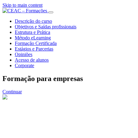
Skip to main content
Descrição do curso
Objetivos e Saídas profissionais
Estrutura e Prática
Método eLearning
Formação Certificada
Estágios e Parcerias
Opiniões
Acesso de alunos
Corporate
Formação para empresas
Continuar
Recursos Humanos
s de clientes
s Humanos são o elemento fundamental de qualquer orga